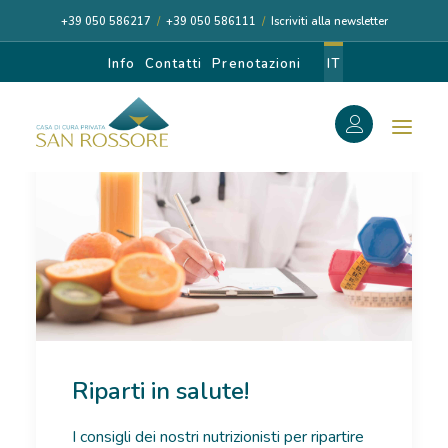
+39 050 586217
/
+39 050 586111
/
Iscriviti alla newsletter
Info
Contatti
Prenotazioni
IT
f
Search
Search
for:
CASA DI CURA
Riparti in salute!
I NOSTRI MEDICI
I consigli dei nostri nutrizionisti per ripartire
DIAGNOSI E CURA