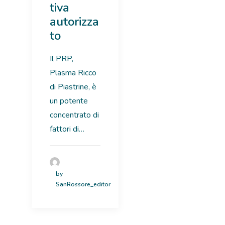
tiva
autorizza
to
Il PRP,
Plasma Ricco
di Piastrine, è
un potente
concentrato di
fattori di…
by
SanRossore_editor