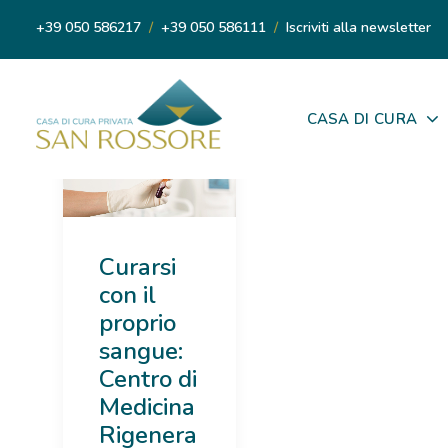
+39 050 586217
/
+39 050 586111
/
Iscriviti alla newsletter
CASA DI CURA
Curarsi
con il
proprio
sangue:
Centro di
Medicina
Rigenera