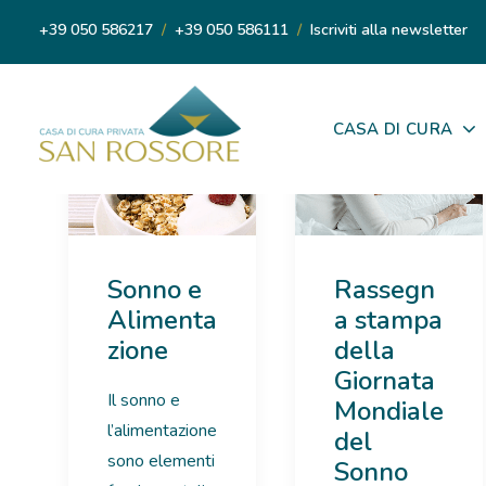
+39 050 586217
/
+39 050 586111
/
Iscriviti alla newsletter
CASA DI CURA
Sonno e
Rassegn
Alimenta
a stampa
zione
della
Giornata
Il sonno e
Mondiale
l’alimentazione
del
sono elementi
Sonno