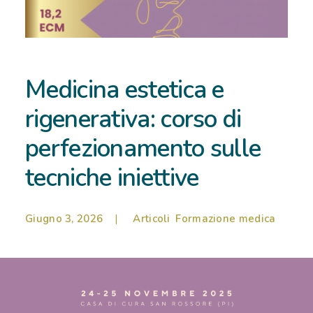
RICOVERI
PATOLOGIE
Medicina estetica e
NEWS
rigenerativa: corso di
FORMAZIONE
perfezionamento sulle
tecniche iniettive
Giugno 3, 2026
|
Articoli
,
Formazione medica