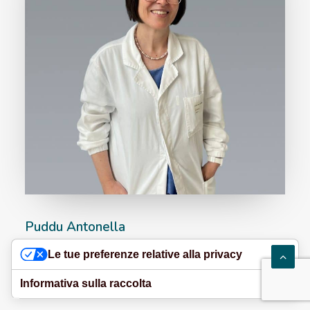
Puddu Antonella
Chirurgia Plastica Ricostruttiva Ed Estetica
Le tue preferenze relative alla privacy
Informativa sulla raccolta