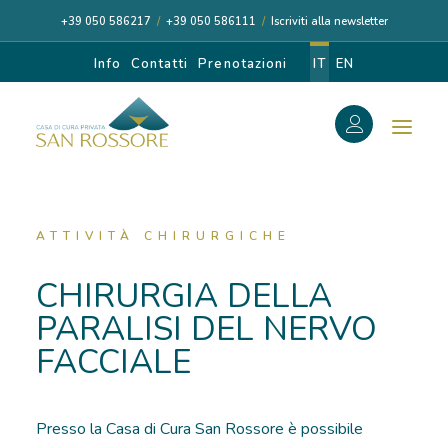
+39 050 586217
/
+39 050 586111
/
Iscriviti alla newsletter
Info
Contatti
Prenotazioni
IT
EN
f
Search
Search
for:
ATTIVITÀ CHIRURGICHE
CHIRURGIA DELLA
PARALISI DEL NERVO
CASA DI CURA
FACCIALE
I NOSTRI MEDICI
Presso la Casa di Cura San Rossore è possibile
DIAGNOSI E CURA