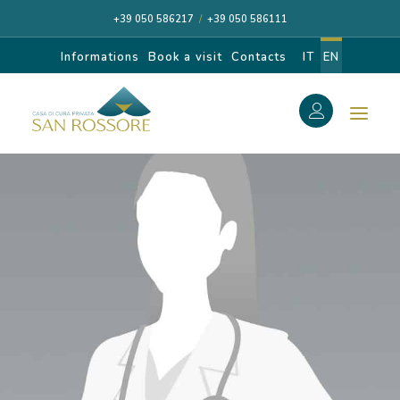
+39 050 586217
/
+39 050 586111
Informations
Book a visit
Contacts
IT
EN
f
Search
Search
for:
CASA DI CURA
OUR SPECIALISTS
DIAGNOSIS AND CARE